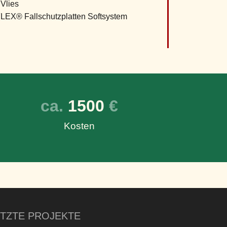
 Vlies
X® Fallschutzplatten Softsystem
ca. 
1500
 €
Kosten
ETZTE PROJEKTE