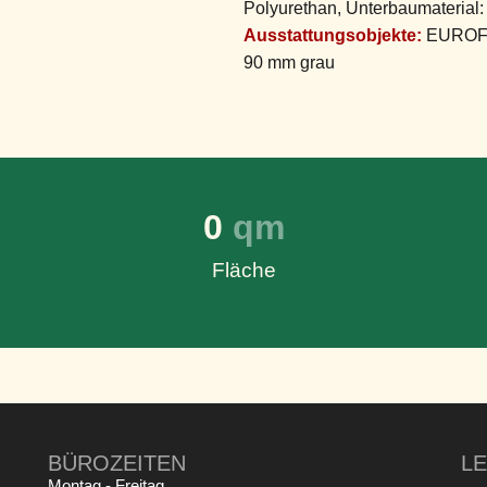
Polyurethan, Unterbaumaterial:
Ausstattungsobjekte:
EUROFLE
90 mm grau
0
 qm
Fläche
BÜROZEITEN
L
Montag - Freitag