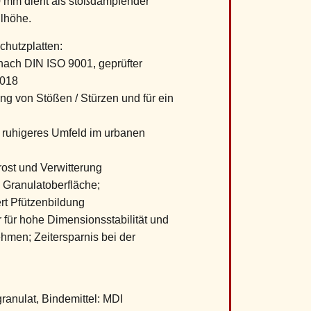
0 mm dient als stoßdämpfender
llhöhe.
hutzplatten:
t nach DIN ISO 9001, geprüfter
2018
ng von Stößen / Stürzen und für ein
n ruhigeres Umfeld im urbanen
ost und Verwitterung
 Granulatoberfläche;
rt Pfützenbildung
r für hohe Dimensionsstabilität und
hmen; Zeitersparnis bei der
anulat, Bindemittel: MDI