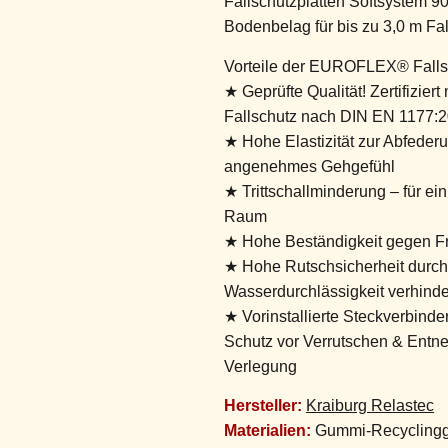
Fallschutzplatten Softsystem 9
Bodenbelag für bis zu 3,0 m Fa
Vorteile der EUROFLEX® Fallsc
★ Geprüfte Qualität! Zertifizier
Fallschutz nach DIN EN 1177:
★ Hohe Elastizität zur Abfederu
angenehmes Gehgefühl
★ Trittschallminderung – für ei
Raum
★ Hohe Beständigkeit gegen Fr
★ Hohe Rutschsicherheit durch
Wasserdurchlässigkeit verhinde
★ Vorinstallierte Steckverbinde
Schutz vor Verrutschen & Entne
Verlegung
Hersteller:
Kraiburg Relastec
Materialien:
Gummi-Recyclinggr