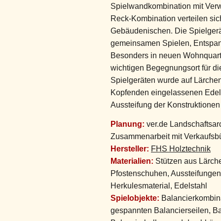
Spielwandkombination mit Verw
Reck-Kombination verteilen si
Gebäudenischen. Die Spielgerä
gemeinsamen Spielen, Entspan
Besonders in neuen Wohnquartie
wichtigen Begegnungsort für d
Spielgeräten wurde auf Lärchen
Kopfenden eingelassenen Edels
Aussteifung der Konstruktionen 
Planung:
ver.de Landschaftsarch
Zusammenarbeit mit Verkaufsb
Hersteller:
FHS Holztechnik
Materialien:
Stützen aus Lärche
Pfostenschuhen, Aussteifungen 
Herkulesmaterial, Edelstahl
Spielobjekte:
Balancierkombina
gespannten Balancierseilen, B