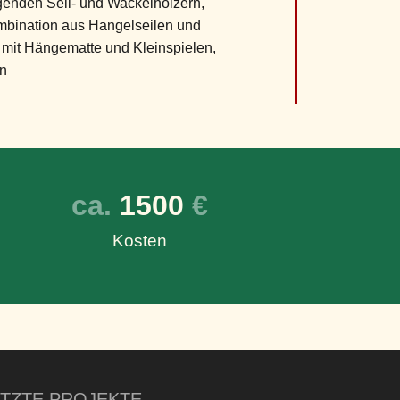
enden Seil- und Wackelhölzern,
mbination aus Hangelseilen und
mit Hängematte und Kleinspielen,
n
ca. 
1500
 €
Kosten
ETZTE PROJEKTE