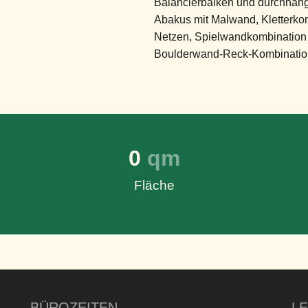
Balancierbalken und durchhäng
Abakus mit Malwand, Kletterko
Netzen, Spielwandkombination 
Boulderwand-Reck-Kombinatio
0
 qm
Fläche
BÜROZEITEN
L