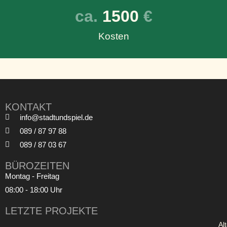
ca. 
1500
 €
Kosten
KONTAKT
info@stadtundspiel.de
089 / 87 97 88
089 / 87 03 67
BÜROZEITEN
Montag - Freitag
08:00 - 18:00 Uhr
LETZTE PROJEKTE
Al