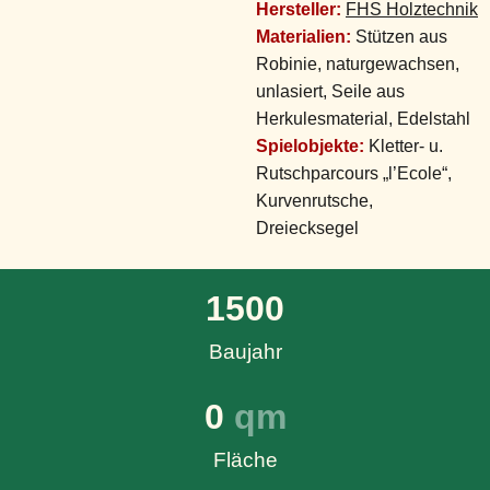
Hersteller:
FHS Holztechnik
Materialien:
Stützen aus
Robinie, naturgewachsen,
unlasiert, Seile aus
Herkulesmaterial, Edelstahl
Spielobjekte:
Kletter- u.
Rutschparcours „l’Ecole“,
Kurvenrutsche,
Dreiecksegel
1500
Baujahr
0
 qm
Fläche