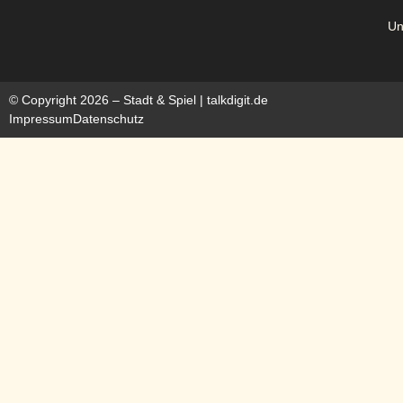
Un
© Copyright 2026 – Stadt & Spiel |
talkdigit.de
Impressum
Datenschutz