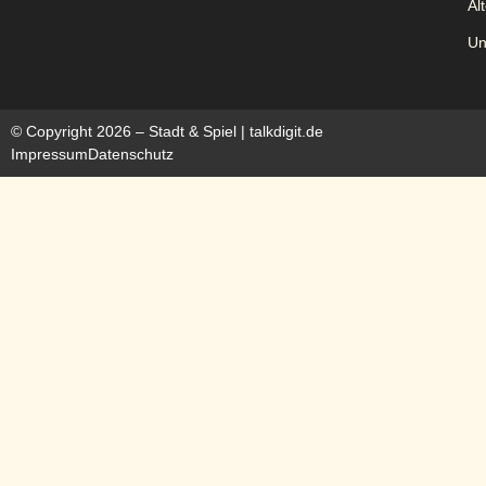
Al
Un
© Copyright 2026 – Stadt & Spiel |
talkdigit.de
Impressum
Datenschutz