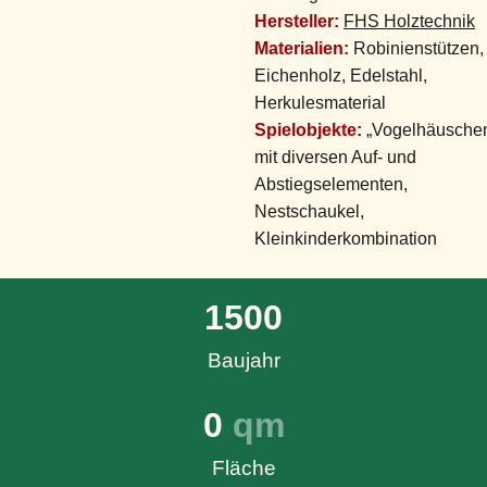
Hersteller:
FHS Holztechnik
Materialien:
Robinienstützen,
Eichenholz, Edelstahl,
Herkulesmaterial
Spielobjekte:
„Vogelhäusche
mit diversen Auf- und
Abstiegselementen,
Nestschaukel,
Kleinkinderkombination
1500
Baujahr
0
 qm
Fläche