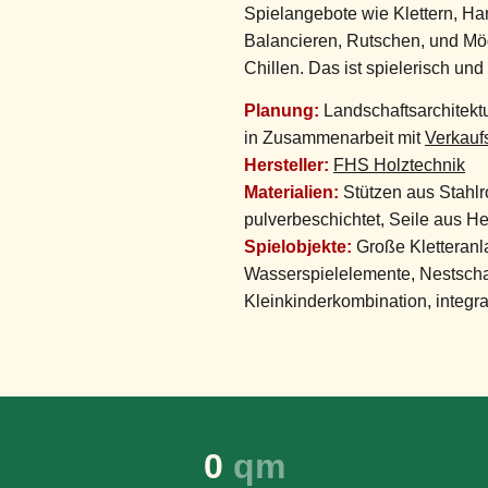
Spielangebote wie Klettern, Ha
Balancieren, Rutschen, und Mö
Chillen. Das ist spielerisch und
Planung:
Landschaftsarchitektu
in Zusammenarbeit mit
Verkauf
Hersteller:
FHS Holztechnik
Materialien:
Stützen aus Stahlro
pulverbeschichtet, Seile aus He
Spielobjekte:
Große Kletteranl
Wasserspielelemente, Nestscha
Kleinkinderkombination, integr
0
 qm