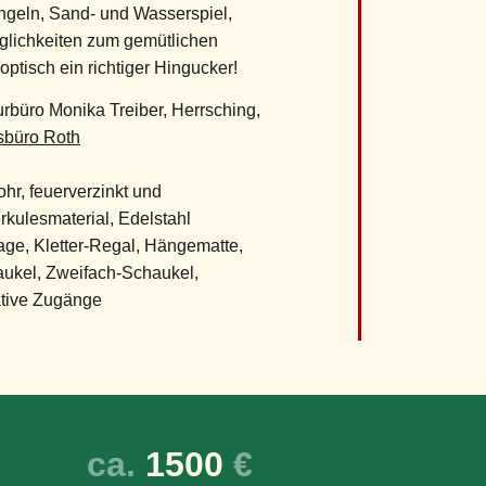
ngeln, Sand- und Wasserspiel,
glichkeiten zum gemütlichen
 optisch ein richtiger Hingucker!
rbüro Monika Treiber, Herrsching,
sbüro Roth
hr, feuerverzinkt und
rkulesmaterial, Edelstahl
age, Kletter-Regal, Hängematte,
ukel, Zweifach-Schaukel,
ative Zugänge
ca. 
1500
 €