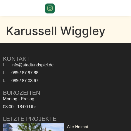
Karussell Wiggley
KONTAKT
info@stadtundspiel.de
089 / 87 97 88
089 / 87 03 67
BÜROZEITEN
Montag - Freitag
08:00 - 18:00 Uhr
LETZTE PROJEKTE
Alte Heimat