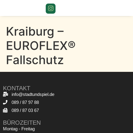
Kraiburg –
EUROFLEX®
Fallschutz
KONTAKT
info@stadtundspiel.de
089 / 87 97 88
089 / 87 03 67
BÜROZEITEN
Montag - Freitag